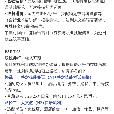
• 基础达标：
完成0基础到N4的过渡，满足特定技能签证日
语基础要求，可对接技能类岗位。
• 冲刺进阶：
全力冲击N2水平，搭配特定技能考试辅导
（含行业术语讲解、模拟测试），达到人文签语言要求，
可胜任文职/白领岗位。
半年时间内，兼顾语言能力夯实与职业技能储备，为赴日
就业筑牢基础。
PART.03
双线并行，收入可期
项目依托完善的就业辅导体系，根据日语水平与技能考核
结果，规划两条清晰就业路径，薪资参考如下：
路径一：特定技能签证（N4+特定技能考试合格）
• 适配岗位：食品加工、酒店清洁、介护、建筑、中介等技
能型岗位；
• 月薪参考：20-25万日元（约合1-1.25万元人民币）。
路径二：人文签（N2+口语流利）
• 适配岗位：免税店、酒店前台、IT、通信、销售、翻译等