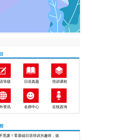
目
语等级
日语真题
培训课程
外资讯
名师中心
在线咨询
程
不荒废！零基础日语培训兴趣班，孩