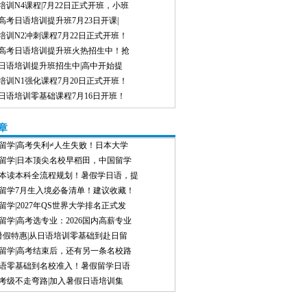
培训N4课程|7月22日正式开班，小班
高考日语培训提升班7月23日开课|
培训N2冲刺课程7月22日正式开班！
高考日语培训提升班火热招生中！抢
日语培训提升班招生中|高中开始提
培训N1强化课程7月20日正式开班！
日语培训零基础课程7月16日开班！
章
留学|高考失利≠人生失败！日本大学
留学|日本顶尖名校早稻田，中国留学
本读本科全流程规划！暑假学日语，提
留学7月生入境必备清单！建议收藏！
留学|2027年QS世界大学排名正式发
留学|高考选专业：2026国内高薪专业
8暑假特惠|从日语培训零基础到赴日留
留学|高考结束后，还有另一条名校路
语零基础到名校准入！暑假留学日语
考级不走弯路|加入暑假日语培训集