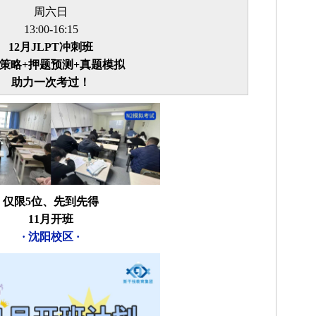
周六日
13:00-16:15
12月JLPT冲刺班
策略+押题预测+真题模拟
助力一次考过！
仅限5位、先到先得
11
月
开
班
· 沈阳校区 ·