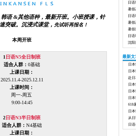
日语
暑假
日语
 韩语 &其他语种，最新开班。小班授课，针
暑假
速突破。沉浸式课堂，
先试听再报名！
暑假
日语
本
周
开
班
沈阳
1
日语N5全日制班
最新文
适合人群：
0基础
日本
日本
上课日期：
赴日
2025.11.4-2025.12.11
日本
上课时间：
日本
周一-周五
日本
9:00-14:45
61
日本
2
日语N3半日制班
从日
日语
适合人群：
N4基础
上课日期：