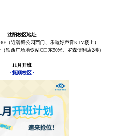
沈阳校区地址
5号8F（近碧塘公园西门、乐道好声音KTV楼上）
5号（铁西广场地铁站C口东50米、罗森便利店2楼）
11
月
开
班
· 抚顺校区 ·