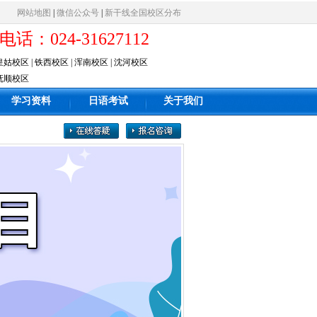
网站地图
|
微信公众号
|
新干线全国校区分布
电话：024-31627112
皇姑校区
|
铁西校区
|
浑南校区
|
沈河校区
抚顺校区
学习资料
日语考试
关于我们