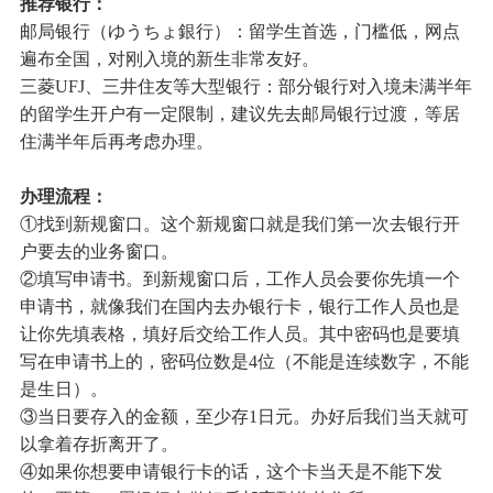
推荐银行：
邮局银行（ゆうちょ銀行）：留学生首选，门槛低，网点
遍布全国，对刚入境的新生非常友好。
三菱UFJ、三井住友等大型银行：部分银行对入境未满半年
的留学生开户有一定限制，建议先去邮局银行过渡，等居
住满半年后再考虑办理。
办理流程：
①找到新规窗口。这个新规窗口就是我们第一次去银行开
户要去的业务窗口。
②填写申请书。到新规窗口后，工作人员会要你先填一个
申请书，就像我们在国内去办银行卡，银行工作人员也是
让你先填表格，填好后交给工作人员。其中密码也是要填
写在申请书上的，密码位数是4位（不能是连续数字，不能
是生日）。
③当日要存入的金额，至少存1日元。办好后我们当天就可
以拿着存折离开了。
④如果你想要申请银行卡的话，这个卡当天是不能下发