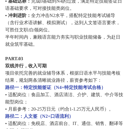
• 基础达标：
完成0基础到N4的过渡，满足特定技能签证日
语基础要求，可对接技能类岗位。
• 冲刺进阶：
全力冲击N2水平，搭配特定技能考试辅导
（含行业术语讲解、模拟测试），达到人文签语言要求，
可胜任文职/白领岗位。
半年时间内，兼顾语言能力夯实与职业技能储备，为赴日
就业筑牢基础。
PART.03
双线并行，收入可期
项目依托完善的就业辅导体系，根据日语水平与技能考核
结果，规划两条清晰就业路径，薪资参考如下：
路径一：特定技能签证（N4+特定技能考试合格）
• 适配岗位：食品加工、酒店清洁、介护、建筑、中介等技
能型岗位；
• 月薪参考：20-25万日元（约合1-1.25万元人民币）。
路径二：人文签（N2+口语流利）
• 适配岗位：免税店、酒店前台、IT、通信、销售、翻译等