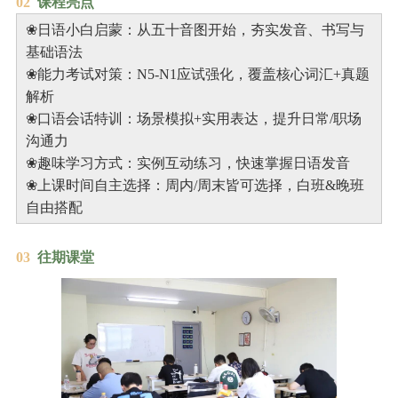
0
2
课程亮点
❀日语小白启蒙：从五十音图开始，夯实发音、书写与
基础语法
❀能力考试对策：N5-N1应试强化，覆盖核心词汇+真题
解析
❀口语会话特训：场景模拟+实用表达，提升日常/职场
沟通力
❀趣味学习方式：实例互动练习，快速掌握日语发音
❀上课时间自主选择：周内/周末皆可选择，白班&晚班
自由搭配
0
3
往期课堂