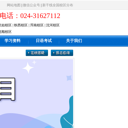
网站地图
|
微信公众号
|
新干线全国校区分布
电话：024-31627112
皇姑校区
|
铁西校区
|
浑南校区
|
沈河校区
抚顺校区
学习资料
日语考试
关于我们