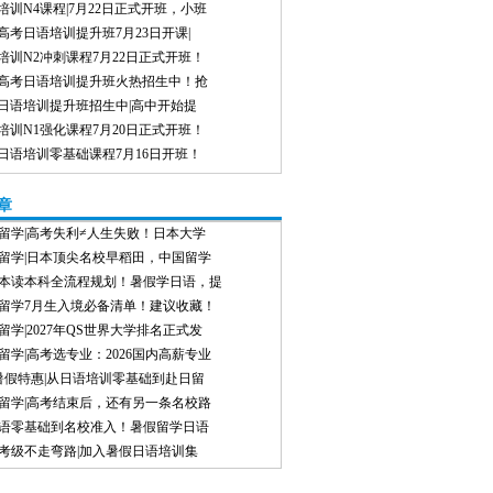
培训N4课程|7月22日正式开班，小班
高考日语培训提升班7月23日开课|
培训N2冲刺课程7月22日正式开班！
高考日语培训提升班火热招生中！抢
日语培训提升班招生中|高中开始提
培训N1强化课程7月20日正式开班！
日语培训零基础课程7月16日开班！
章
留学|高考失利≠人生失败！日本大学
留学|日本顶尖名校早稻田，中国留学
本读本科全流程规划！暑假学日语，提
留学7月生入境必备清单！建议收藏！
留学|2027年QS世界大学排名正式发
留学|高考选专业：2026国内高薪专业
8暑假特惠|从日语培训零基础到赴日留
留学|高考结束后，还有另一条名校路
语零基础到名校准入！暑假留学日语
考级不走弯路|加入暑假日语培训集