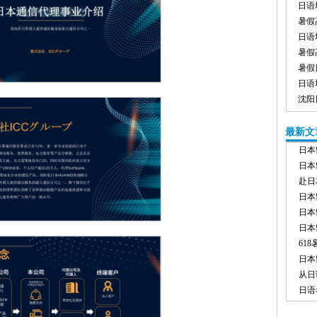
日语
暑假
日语
暑假
暑假
日语
沈阳
最新文
日本
日本
赴日
日本
日本
日本
61
日本
从日
日语