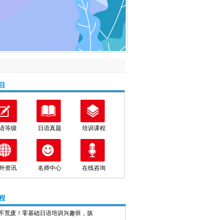
目
语等级
日语真题
培训课程
外资讯
名师中心
在线咨询
程
不荒废！零基础日语培训兴趣班，孩