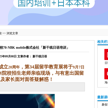
校
>> 浏览文章
相关栏
70-NBK mobile株式会社「新干线日语培训」
25年09月08日
文章作者：
新干线日语
日
成立
，第34届留学教育展将于
20周年
9月7日
院校招生老师亲临现场，与有意出国留
所
生及家长面对面答疑解惑！
海
最新课
暑假