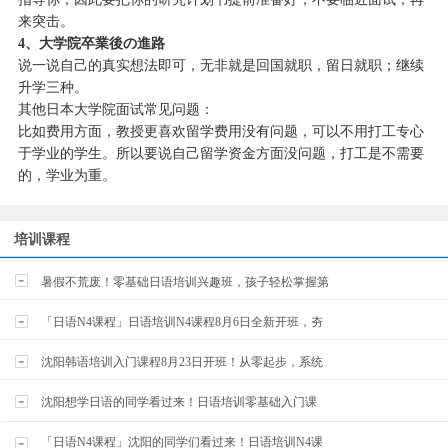
来突击。
4
、大学院卒業後の進路
说一说自己的真实想法即可，无非就是回国就职，留日就职；继续
升学三种。
其他日本大学院面试常见问题：
比如费用方面，教授更喜欢留学费用没有问题，可以不用打工专心
于学业的学生。所以要说自己留学资金方面没问题，打工是不需要
的，学业为重。
培训课程
暑假不荒废！零基础日语培训兴趣班，孩子轻松掌握第
「日语N4课程」日语培训N4课程8月6日全新开班，夯
沈阳韩语培训入门课程8月23日开班！从零起步，系统
沈阳想学日语的同学看过来！日语培训零基础入门课
「日语N4课程」沈阳的同学们看过来！日语培训N4课