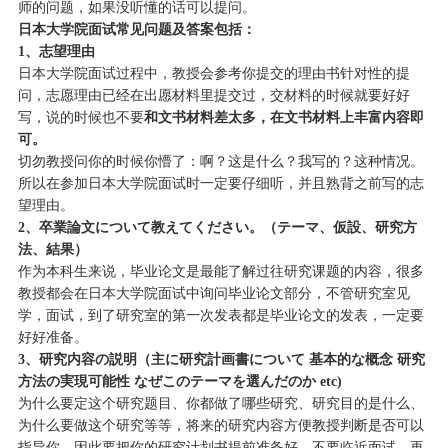
师的问题，如果没听懂的话可以提问。
日本大学院面试常见问题及答案包括：
1
、
志望理由
日本大学院面试过程中，教授会参考你提交的理由书针对性的提
问，志愿理由已经在出愿材料里提交过，交材料的时候就要好好
写，说的时候也不要
和文书材料差太多，在文书材料上丰富内容即
可。
切勿教授问你的时候你懵了：啊？这是什么？我写的？这种情况。
所以在参加日本大学院面试时一定要仔细听，并且熟背之前写的志
望理由。
2
、卒業論文について教えてください。（テーマ、仮設、研究方
法、結果）
作为本科生来说，毕业论文是最能了解过往研究课题的内容，很多
教授都会在日本大学院面试中询问毕业论文部分，不管研究室见
学，面试，到了研究室的第一次发表都是毕业论文的发表，一定要
好好准备。
3
、研究内容の説明（主に研究計画書について
基本的な概念
研究
方法の実現可能性
なぜこのテーマを選んだのか
etc)
为什么要定这个研究题目、你都做了哪些研究、研究目的是什么、
为什么要做这个研究等等，将来的研究内容方便教授判断是否可以
指导你，因此要把你的研究计划书提前准备好，不要临近面试，再